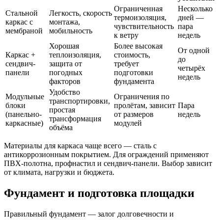
Ограниченная
Несколько
Стальной
Легкость, скорость
термоизоляция,
дней —
каркас с
монтажа,
чувствительность
пара
мембраной
мобильность
к ветру
недель
Хорошая
Более высокая
От одной
Каркас +
теплоизоляция,
стоимость,
до
сендвич-
защита от
требует
четырёх
панели
погодных
подготовки
недель
факторов
фундамента
Удобство
Модульные
Ограничения по
транспортировки,
блоки
пролётам, зависит
Пара
простая
(панельно-
от размеров
недель
трансформация
каркасные)
модулей
объёма
Материалы для каркаса чаще всего — сталь с
антикоррозионным покрытием. Для ограждений применяют
ПВХ-полотна, профнастил и сендвич-панели. Выбор зависит
от климата, нагрузки и бюджета.
Фундамент и подготовка площадки
Правильный фундамент — залог долговечности и